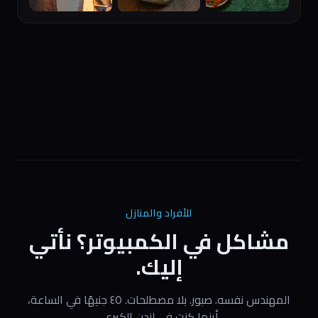
للأفراد والمنازل
مشاكل في الكمبيوتر؟ نأتي
إليك.
المهندس نفسه. صبور. بلا مصطلحات. ٤٥ جنيهًا في الساعة،
أينما كنت في لندن الكبرى.