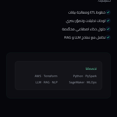
حقيقية.
خطوط ETL ومعالجة بيانات
لوحات تحليلات وتصوّر بصري
حلول ذكاء اصطناعي مخصَّصة
تكامل مع نماذج LLM و RAG
تخصصاتنا
AWS · Terraform
Python · PySpark
LLM · RAG · NLP
SageMaker · MLOps