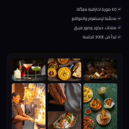
60 صورة احترافية معدَّلة
محسَّنة لإنستغرام والمواقع
منتجات، ديكور، وصور فريق
تبدأ من £300 للجلسة