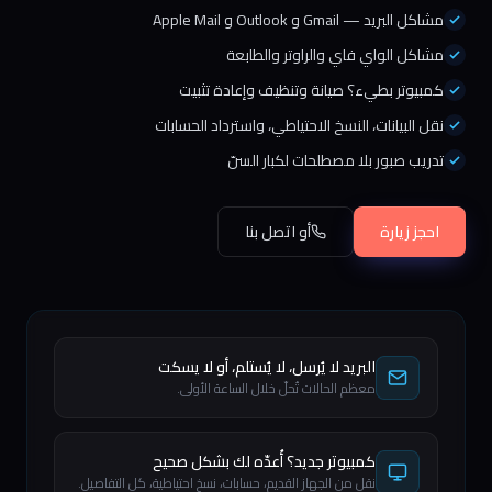
مشاكل البريد — Gmail و Outlook و Apple Mail
مشاكل الواي فاي والراوتر والطابعة
كمبيوتر بطيء؟ صيانة وتنظيف وإعادة تثبيت
نقل البيانات، النسخ الاحتياطي، واسترداد الحسابات
تدريب صبور بلا مصطلحات لكبار السنّ
احجز زيارة
أو اتصل بنا
البريد لا يُرسل، لا يُستلم، أو لا يسكت
معظم الحالات تُحلّ خلال الساعة الأولى.
كمبيوتر جديد؟ أُعدّه لك بشكل صحيح
نقل من الجهاز القديم، حسابات، نسخ احتياطية، كل التفاصيل.