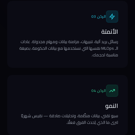
الركن 03
الأتمتة
رسائل بريد آلية، تنبيهات، مزامنة بيانات ومهام مجدولة. عادات
الـ MLOps نفسها التي نستخدمها مع بيانات الحكومة، بصيغة
مناسبة لحجمك.
الركن 04
النمو
سيو تقني، بيانات منظَّمة، وتحليلات صادقة — نقيس شهريًا
لنرى ما الذي يُحدث الفرق فعلًا.