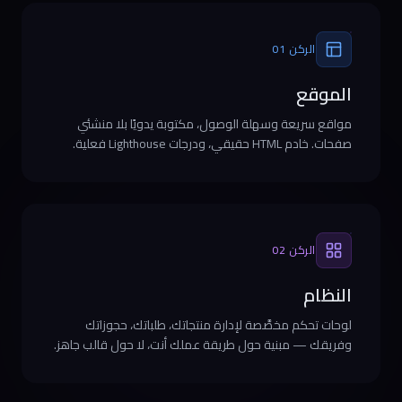
الركن 01
الموقع
مواقع سريعة وسهلة الوصول، مكتوبة يدويًا بلا منشئي
صفحات. خادم HTML حقيقي، ودرجات Lighthouse فعلية.
الركن 02
النظام
لوحات تحكم مخصَّصة لإدارة منتجاتك، طلباتك، حجوزاتك
وفريقك — مبنية حول طريقة عملك أنت، لا حول قالب جاهز.